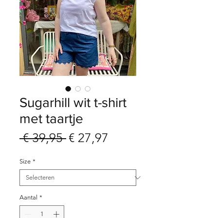
Sugarhill wit t-shirt
met taartje
Normale
Verkoopprijs
 € 39,95 
€ 27,97
prijs
Size
*
Aantal
*