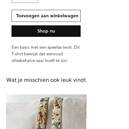
Toevoegen aan winkelwagen
Shop nu
Een basic met een speelse twist. Dit
T-shirt bewijst dat eenvoud
allesbehalve saai hoeft te zijn.
Gemaakt van heerlijk zacht katoen
en uitgevoerd in fris wit, vormt het
Wat je misschien ook leuk vindt
de perfecte basis voor iedere
zomergarderobe.
De ontspannen pasvorm en subtiel
aangeknipte mouwtjes zorgen voor
een moeiteloos silhouet dat zowel
comfortabel als flatterend is. De
echte blikvanger? Het kleurrijke
geborduurde taartje op de borst.