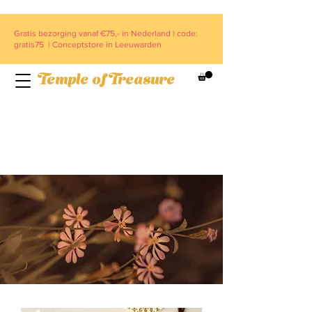
Gratis bezorging vanaf €75,- in Nederland | code:
gratis75 | Conceptstore in Leeuwarden
Temple of Treasure