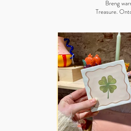
Breng warm
Treasure. Ont
Van geborduurde