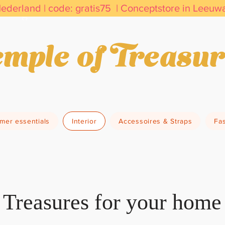
Nederland | code: gratis75 | Conceptstore in Leeu
kdagen in huis         Duurzaam & Bewust     Vin
mple of Treasur
mer essentials
Interior
Accessoires & Straps
Fa
Treasures for your home