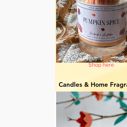
Shop here
Candles & Home Fragr
heb je onze pumpkinspice we
eens geprobeerd? Hierbij all
interieur geuren