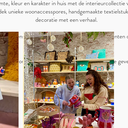
te, kleur en karakter in huis met de interieurcollectie
dek unieke woonaccesspores, handgemaakte textielstuk
decoratie met een verhaal.
 kussens en fluwelen doosjes tot kleurrijke accenten di
warme, bohemian sfeer geven.
Perfect om je huis net dat beetje extra karakter te gev