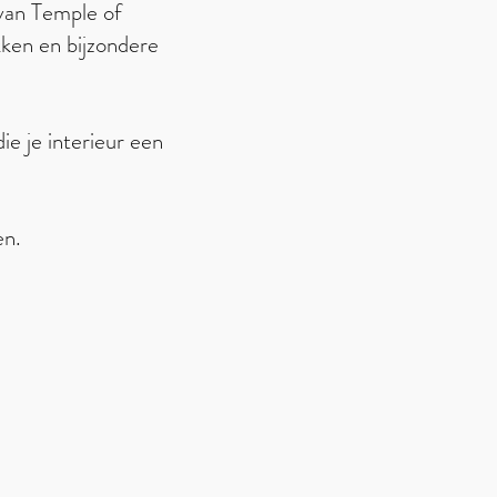
 van Temple of
ken en bijzondere
e je interieur een
en.