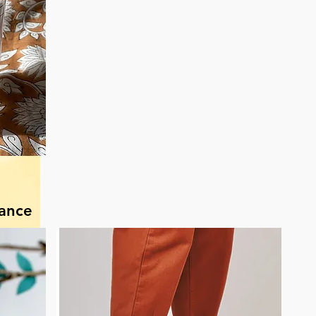
ance
l
e