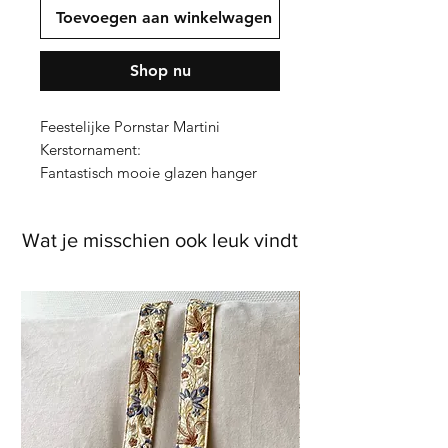
Toevoegen aan winkelwagen
Shop nu
Feestelijke Pornstar Martini
Kerstornament:
Fantastisch mooie glazen hanger
voor in de kerstboom! Ontzettend
leuk als cadeautje.
Wat je misschien ook leuk vindt
Details:
Glazen kerstornament voor in de
kerstboom.
Kleur: Oranje, wit
Afmeting in cm: 10 x 7,2 x 7,2
Ieder kerstornament wordt in een
feestelijke cadeaudoos geleverd