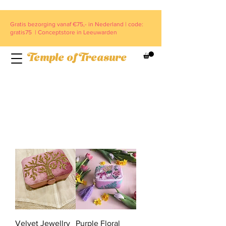
Gratis bezorging vanaf €75,- in Nederland | code:
gratis75 | Conceptstore in Leeuwarden
Temple of Treasure
Velvet Jewellry
Purple Floral