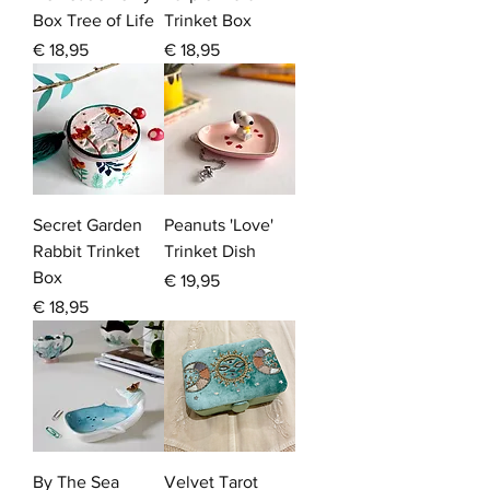
Box Tree of Life
Trinket Box
Prijs
Prijs
€ 18,95
€ 18,95
Secret Garden
Peanuts 'Love'
Rabbit Trinket
Trinket Dish
Box
Prijs
€ 19,95
Prijs
€ 18,95
By The Sea
Velvet Tarot