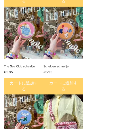
る
る
The Sea Club schaaltje
Schelpen schaaltje
価格
価格
€5.95
€5.95
カートに追加す
カートに追加す
る
る