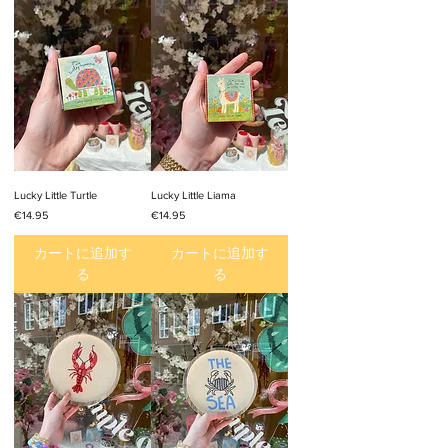
Lucky Little Turtle
Lucky Little Liama
価格
価格
€14.95
€14.95
カートに追加す
カートに追加す
る
る