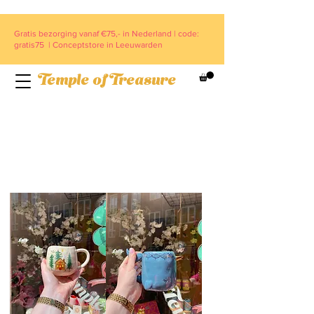
Gratis bezorging vanaf €75,- in Nederland | code:
gratis75 | Conceptstore in Leeuwarden
Temple of Treasure