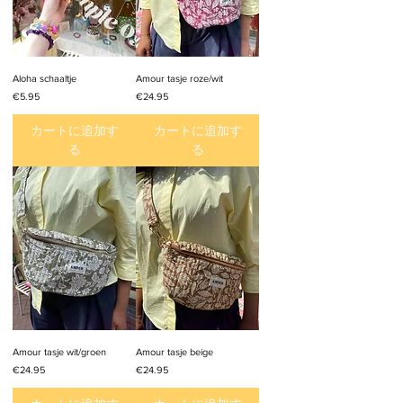
Aloha schaaltje
Amour tasje roze/wit
価格
価格
€5.95
€24.95
カートに追加す
カートに追加す
る
る
Amour tasje wit/groen
Amour tasje beige
価格
価格
€24.95
€24.95