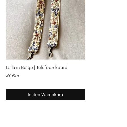
Laila in Beige | Telefoon koord
Flora in Black | Sleu
Preis
Preis
39,95 €
12,49 €
In den Warenkorb