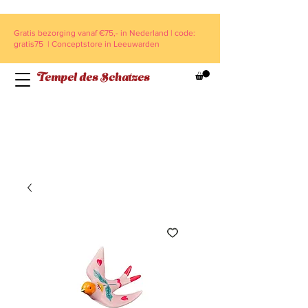
Gratis bezorging vanaf €75,- in Nederland | code:
gratis75 | Conceptstore in Leeuwarden
Tempel des Schatzes