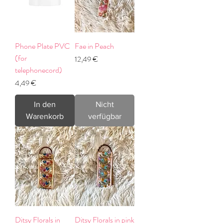
Phone Plate PVC
Fae in Peach
(for
Preis
12,49 €
telephonecord)
Preis
4,49 €
In den
Nicht
Warenkorb
verfügbar
Ditsy Florals in
Ditsy Florals in pink