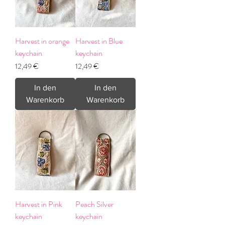
Harvest in orange
Harvest in Blue
keychain
keychain
Preis
Preis
12,49 €
12,49 €
In den
In den
Warenkorb
Warenkorb
Harvest in Pink
Peach Silver
keychain
keychain