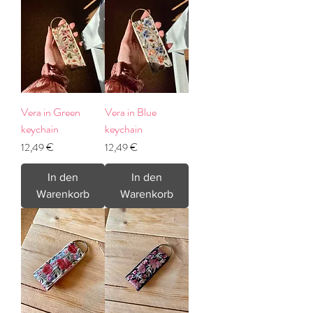
Vera in Green
Vera in Blue
keychain
keychain
Preis
Preis
12,49 €
12,49 €
In den
In den
Warenkorb
Warenkorb