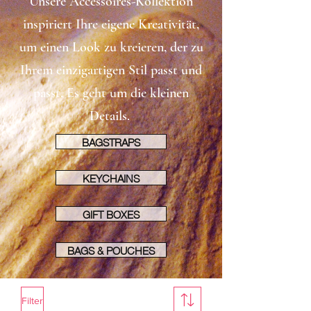
Unsere Accessoires-Kollektion
inspiriert Ihre eigene Kreativität,
um einen Look zu kreieren, der zu
Ihrem einzigartigen Stil passt und
passt. Es geht um die kleinen
Details.
BAGSTRAPS
KEYCHAINS
GIFT BOXES
BAGS & POUCHES
Filter