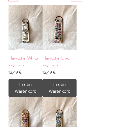
Harvest in White
Harvest in Lilac
keychain
keychain
Preis
Preis
12,49 €
12,49 €
In den
In den
Warenkorb
Warenkorb