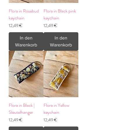
Flora in Rosebud
Flora in Black pink
keychain
keychain
Preis
Preis
12,49 €
12,49 €
In den
In den
Warenkorb
Warenkorb
Flora in Black |
Flora in Yellow
Sleutelhanger
keychain
Preis
Preis
12,49 €
12,49 €