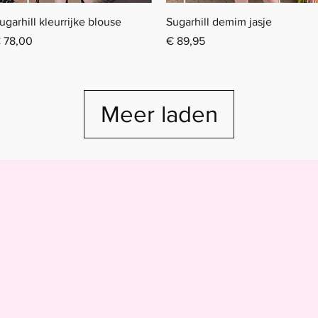
Snel overzicht
Snel overzicht
ugarhill kleurrijke blouse
Sugarhill demim jasje
rijs
Prijs
 78,00
€ 89,95
Meer laden