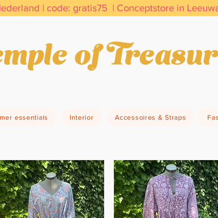
Nederland | code: gratis75 | Conceptstore in Leeu
kdagen in huis         Duurzaam & Bewust     Vin
mple of Treasur
mer essentials
Interior
Accessoires & Straps
Fa