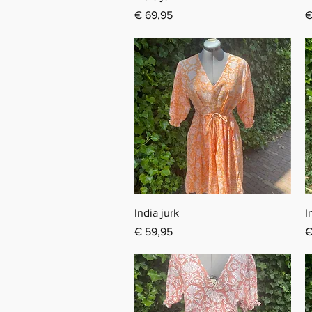
Prijs
P
€ 69,95
€
Snel overzicht
India jurk
I
Prijs
P
€ 59,95
€