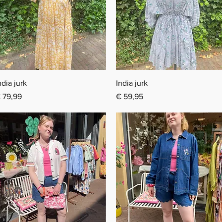
Snel overzicht
Snel overzicht
ndia jurk
India jurk
rijs
Prijs
 79,99
€ 59,95