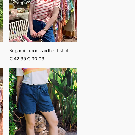
Snel overzicht
Sugarhill rood aardbei t-shirt
Normale prijs
Verkoopprijs
€ 42,99
€ 30,09