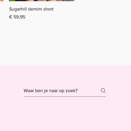
Snel overzicht
Sugarhill demim short
Prijs
€ 59,95