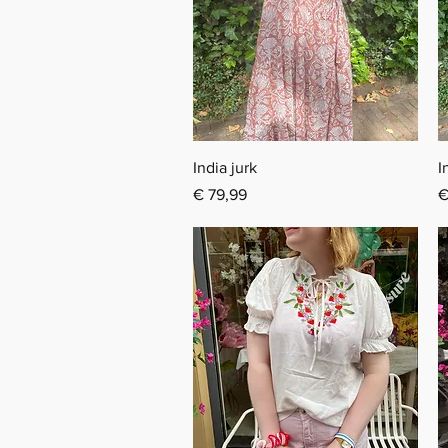
Snel overzicht
India jurk
I
Prijs
P
€ 79,99
€