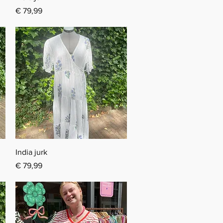
Prijs
€ 79,99
Snel overzicht
India jurk
Prijs
€ 79,99