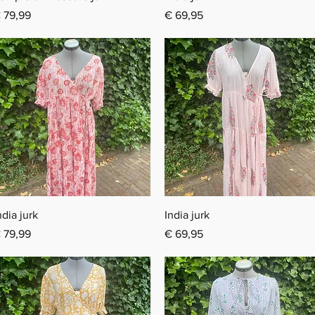
rijs
Prijs
 79,99
€ 69,95
Snel overzicht
Snel overzicht
ndia jurk
India jurk
rijs
Prijs
 79,99
€ 69,95