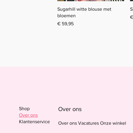
Snel overzicht
Sugarhill witte blouse met
S
bloemen
P
€
Prijs
€ 59,95
Over ons
Shop
Over ons
Klantenservice
Over ons Vacatures Onze winkel